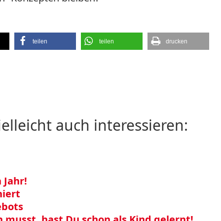
teilen
teilen
drucken
ielleicht auch interessieren:
 Jahr!
iert
ebots
 musst, hast Du schon als Kind gelernt!