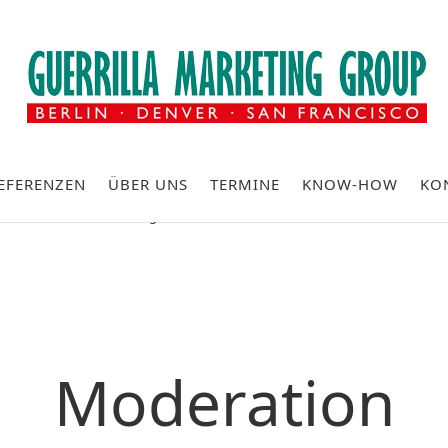
EFERENZEN
ÜBER UNS
TERMINE
KNOW-HOW
KO
Sie stöbern gerade hier:
STRATEGIE / WACHSTUM
Moderation