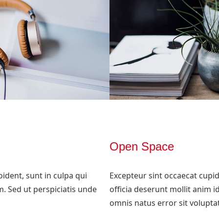
Open Space
ident, sunt in culpa qui
Excepteur sint occaecat cupid
m. Sed ut perspiciatis unde
officia deserunt mollit anim i
omnis natus error sit volupt