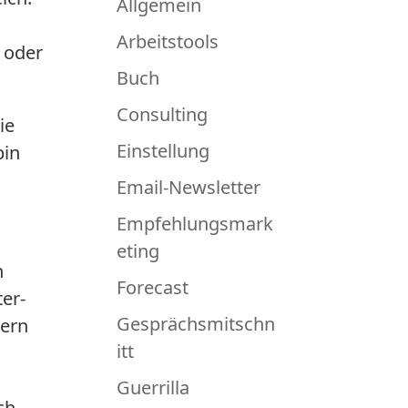
Allgemein
Arbeitstools
n oder
Buch
Consulting
ie
Einstellung
bin
Email-Newsletter
Empfehlungsmark
eting
n
Forecast
ter-
Gesprächsmitschn
dern
itt
Guerrilla
ch