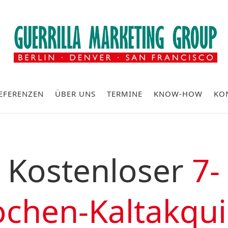
EFERENZEN
ÜBER UNS
TERMINE
KNOW-HOW
KO
Kostenloser
7-
chen-Kaltakqui