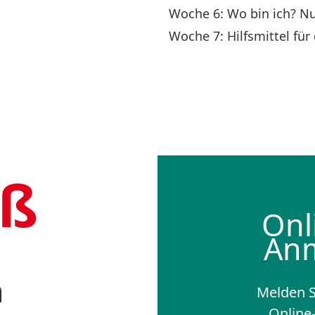
Woche 6: Wo bin ich? Nut
Woche 7: Hilfsmittel für
aß
Onl
An
n
Melden Si
Online