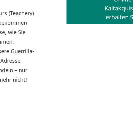
Kaltakquis
rs (Teachery)
erhalten S
ie bekommen
Gu
e, wie Sie
mmen.
ere Guerrilla-
 Adresse
ndeln – nur
mehr nicht!