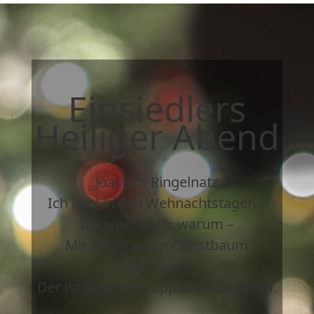
Einsiedlers
Heiliger Abend
Joachim Ringelnatz
Ich hab‘ in den Wehnachtstagen –
Ich weiß auch, warum –
Mir selbst einen Christbaum
geschlagen,
Der ist ganz verkrüppelt und krumm.