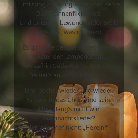
Und sang aus burgundernder Kehle
Das Pfannenflickerlied.
Und pries mit bewundernder Seele
Alles das, was ich mied.
Es glimmte petroleumbetrunken
Später der Lampendocht.
Ich saß in Gedanken versunken.
Da hat’s an der Tür gepocht,
Und pochte wieder und wieder.
Es konnte das Christkind sein.
Und klang’s nicht wie
Weihnachtslieder?
Ich aber rief nicht: „Herein!”