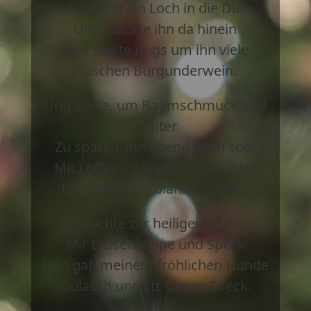
Ich bohrte ein Loch in die Diele
Und steckte ihn da hinein
Und stellte rings um ihn viele
Flaschen Burgunderwein.
Und zierte, um Baumschmuck und
Lichter
Zu sparen, ihn abend noch spät
Mit Löffeln, Gabeln und Trichter
Und anderem blanken Gerät.
Ich kochte zur heiligen Stunde
Mir Erbsensuppe und Speck
Und gab meinem fröhlichen Hunde
Gulasch und litt seinen Dreck.