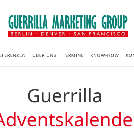
EFERENZEN
ÜBER UNS
TERMINE
KNOW-HOW
KO
Guerrilla
Adventskalende