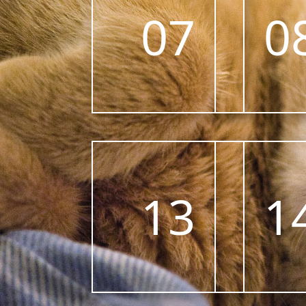
07
0
13
1