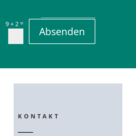
=
9 + 2
Absenden
KONTAKT