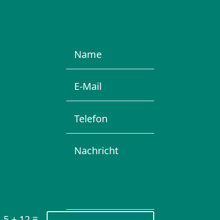
=
5 + 12