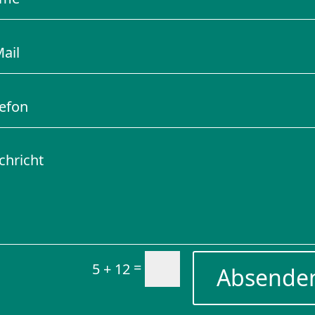
=
5 + 12
Absende