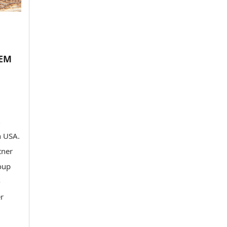
DEM
n USA.
tner
oup
-
er