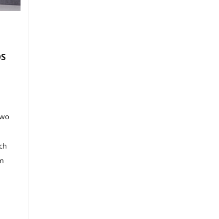
DS
dwo
ch
um