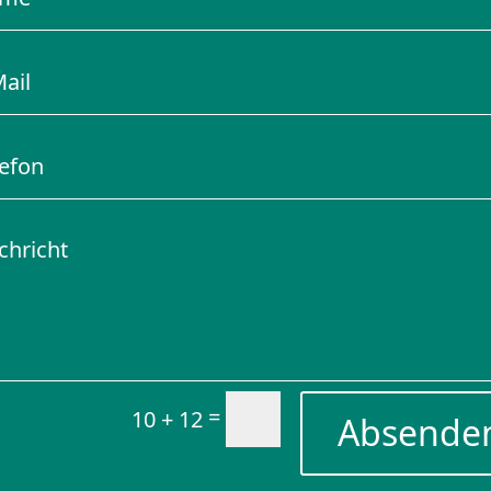
=
10 + 12
Absende