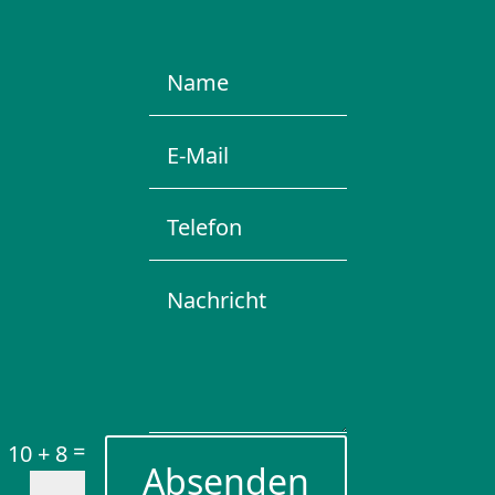
=
10 + 8
Absenden