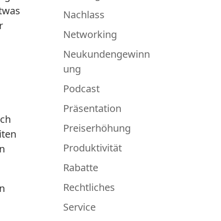
etwas
Nachlass
r
Networking
Neukundengewinn
ung
Podcast
Präsentation
uch
Preiserhöhung
iten
Produktivität
en
Rabatte
Rechtliches
an
Service