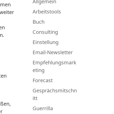
Allgemein
ehmen
Arbeitstools
weiter
Buch
en
Consulting
n.
Einstellung
Email-Newsletter
Empfehlungsmark
eting
ten
Forecast
Gesprächsmitschn
itt
oßen,
Guerrilla
er