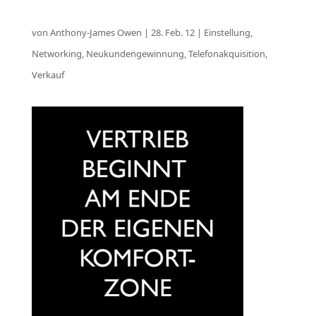
von
Anthony-James Owen
|
28. Feb. 12
|
Einstellung
,
Networking
,
Neukundengewinnung
,
Telefonakquisition
,
Verkauf