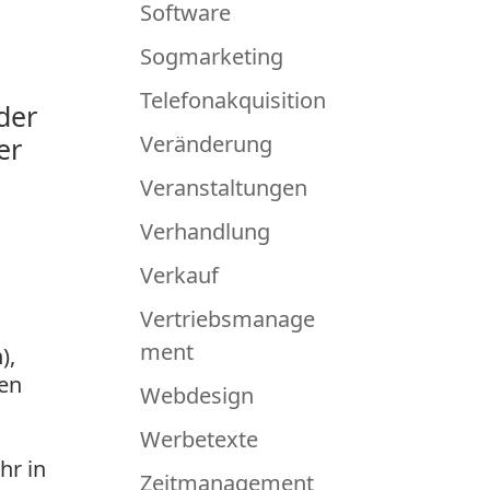
Software
Sogmarketing
Telefonakquisition
der
Veränderung
er
Veranstaltungen
Verhandlung
Verkauf
Vertriebsmanage
ment
),
ren
Webdesign
Werbetexte
hr in
Zeitmanagement