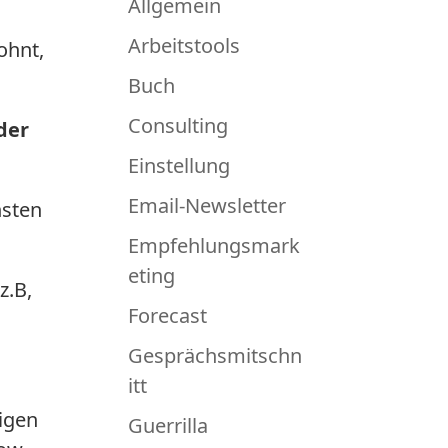
Allgemein
Arbeitstools
ohnt,
Buch
Consulting
der
Einstellung
Email-Newsletter
hsten
Empfehlungsmark
eting
z.B,
Forecast
Gesprächsmitschn
itt
igen
Guerrilla