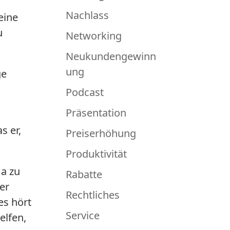
Nachlass
eine
u
Networking
Neukundengewinn
ung
ge
Podcast
Präsentation
s er,
Preiserhöhung
Produktivität
ma zu
Rabatte
er
Rechtliches
es hört
Service
elfen,