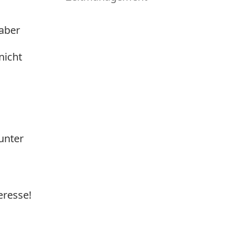
 aber
nicht
unter
eresse!